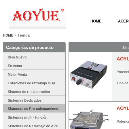
HOME
ACER
>
Tienda
HOME
Categorías de producto
Sis
Item Nuevo
AOYU
En venta
Potenc
Mejor Venta
Tipo d
Estaciones de retrabajo BGA
Sistema de reelaboración
infrarrojo
Sistemas Dedicados
AOYU
Sistemas de Pre-calentamiento
Sistemas multi - función
Potenc
Sistemas de Retrabajo de Aire