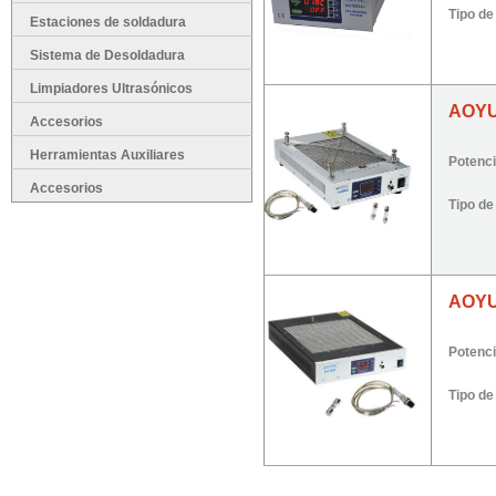
Tipo d
Caliente
Estaciones de soldadura
Sistema de Desoldadura
Limpiadores Ultrasónicos
AOYU
Accesorios
Herramientas Auxiliares
Potenc
Accesorios
Tipo d
AOYU
Potenc
Tipo d